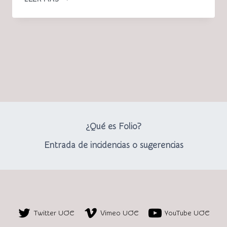
DAMOS
LA
BIENVENIDA
A
TU
FOLIO
PROPIO!
¿Qué es Folio?
Entrada de incidencias o sugerencias
Twitter UOC
Vimeo UOC
YouTube UOC