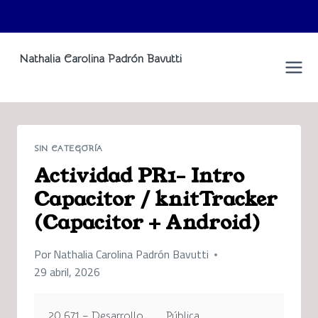
Saltar
Nathalia Carolina Padrón Bavutti
al
Espacio Personal
contenido
SIN CATEGORÍA
Actividad PR1- Intro
Capacitor / knitTracker
(Capacitor + Android)
Por
Nathalia Carolina Padrón Bavutti
29 abril, 2026
20.671 – Desarrollo
Pública