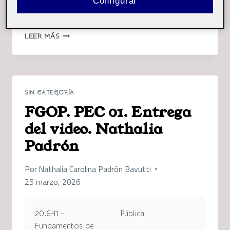
Configurar
…
PEC2.
LEER MÁS
ANÁLISIS
FINANCIERO
DE
NMS
PARA
SIN CATEGORÍA
EMPRENDER
FGOP. PEC 01. Entrega
PROYECTO
DE
del video. Nathalia
RSC.
Padrón
NATHALIA
PADRÓN
Por
Nathalia Carolina Padrón Bavutti
25 marzo, 2026
20.641 –
Pública
Fundamentos de