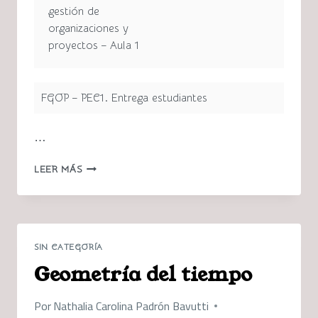
gestión de
organizaciones y
proyectos – Aula 1
FGOP – PEC1. Entrega estudiantes
…
FGOP.
LEER MÁS
PEC
01.
ENTREGA
DEL
VIDEO.
SIN CATEGORÍA
NATHALIA
Geometría del tiempo
PADRÓN
Por
Nathalia Carolina Padrón Bavutti