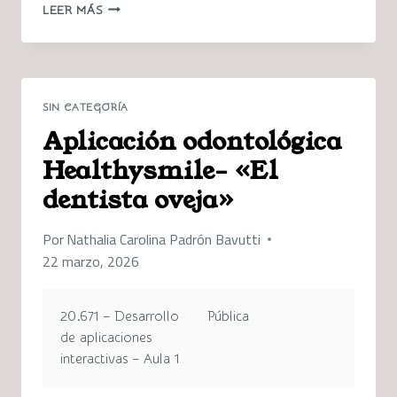
RETO
LEER MÁS
3
–
EXTENSIÓN
DE
FIREFOX
SIN CATEGORÍA
PARA
Aplicación odontológica
VISUALIZACIÓN
DE
Healthysmile- «El
TIEMPO
dentista oveja»
EN
SITIOS
WEB
Por
Nathalia Carolina Padrón Bavutti
22 marzo, 2026
20.671 – Desarrollo
Pública
de aplicaciones
interactivas – Aula 1