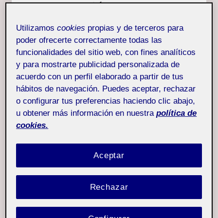
PEC2. Análisis
+
ANDROID)
financiero de NMS para
Utilizamos
cookies
propias y de terceros para
emprender proyecto de
poder ofrecerte correctamente todas las
RSC. Nathalia Padrón
funcionalidades del sitio web, con fines analíticos
y para mostrarte publicidad personalizada de
acuerdo con un perfil elaborado a partir de tus
Por
Nathalia Carolina Padrón Bavutti
hábitos de navegación. Puedes aceptar, rechazar
21 abril, 2026
o configurar tus preferencias haciendo clic abajo,
u obtener más información en nuestra
política de
20.641 –
Pública
cookies.
Fundamentos de
gestión de
Aceptar
organizaciones y
proyectos – Aula 1
Rechazar
FGOP – PEC2. Entrega estudiantes